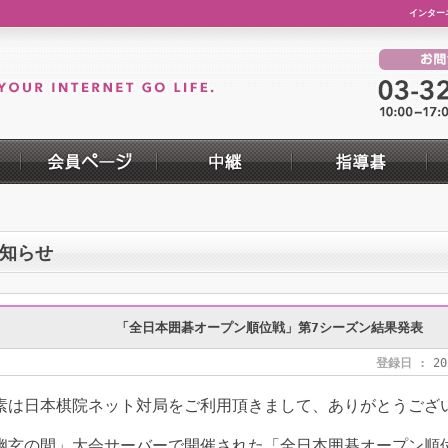
インター
知らせ
「全日本囲碁オープン順位戦」第7シーズン結果発表
登録日 :
20
素は日本棋院ネット対局をご利用頂きまして、ありがとうござ
幽玄の間」大会サーバーで開催された「全日本囲碁オープン順