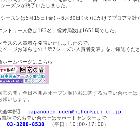
7シーズンが終了いたしました。
7シーズンは5月15日(金)～6月30日(火)にかけてプロアマ計
、
エントリー人数は183名、総対局数は1651局でした。
クラスの入賞者を発表いたしましたので、
会ページお知らせの「第7シーズン入賞者発表」をご確認くだ
会ホームページはこちら
幽玄の間」全日本囲碁オープン順位戦に関するお問い合わせは
お願いします。
大会本部】
japanopen-ugen@nihonkiin.or.jp
お電話でのお問い合わせはサポートセンターまで
EL
03-3288-8538
（平日：10:00-17:00）