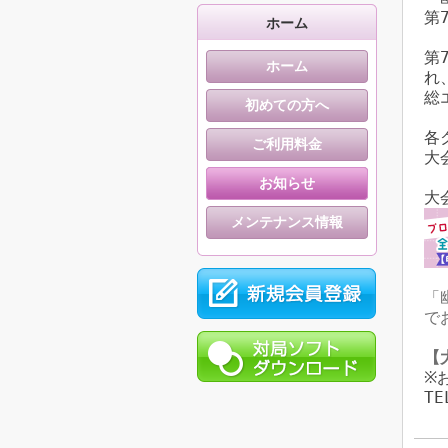
第
ホーム
第
ホーム
れ
総
初めての方へ
各
ご利用料金
大
お知らせ
大
メンテナンス情報
「
で
【
※
T