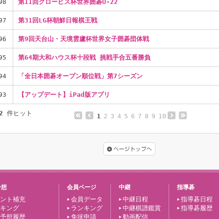
98
第11回グロービス杯世界囲碁U-22
97
第31回LG杯朝鮮日報棋王戦
96
第9回天台山・天境雲廬杯世界女子囲碁団体戦
95
第64期大和ハウス杯十段戦 挑戦手合五番勝負
94
「全日本囲碁オープン順位戦」第7シーズン
93
【アップデート】iPad版アプリ
2
件ヒット
1
2
3
4
5
6
7
8
9
10
予想
会員ページ
中継
指導碁
ント補充
会員データ
中継日程
指導碁日程
キング
ランキング
中継棋譜鑑賞
指導碁履歴
予想履歴
免状申請
動画配信