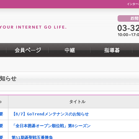
インター
知らせ
o
タイトル
要
【8/7】GoTrendメンテナンスのお知らせ
要
「全日本囲碁オープン順位戦」第8シーズン
要
第51期碁聖戦五番勝負