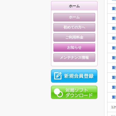
ホーム
重
ホーム
重
初めての方へ
重
ご利用料金
重
お知らせ
重
メンテナンス情報
重
重
重
重
重
12