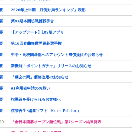
要
2026年上半期「月例対局ランキング」表彰
要
第81期本因坊戦挑戦手合
要
【アップデート】iOS版アプリ
要
第16回春蘭杯世界囲碁選手権
要
中学・高校囲碁部へのアカウント無償提供のお知らせ
要
新機能「ポイントガチャ」リリースのお知らせ
要
「幽玄の間」価格改定のお知らせ
要
AI利用者申請のお願い
要
指導碁を受けられるお客様へ
要
棋譜再生･編集ソフト『Kiin Editor』
99
「全日本囲碁オープン順位戦」第7シーズン結果発表