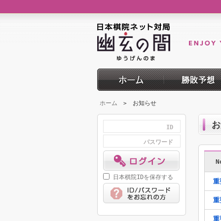
ホーム
お知らせ
>
お
ID
パスワード
N
日本棋院IDを保存する
重
重
重