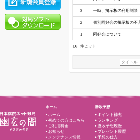
3
一時、掲示板の利用制限
2
個別同好会の掲示板の不
1
同好会について
16
件ヒット
ホーム
勝敗予想
ホーム
ポイント補充
初めての方はこちら
ランキング
ご利用料金
勝敗予想履歴
お知らせ
プレゼント履歴
メンテナンス情報
予想の仕方