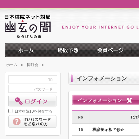
ホーム
同好会
>
>
インフォメーション
ID
パスワード
インフォメーション一覧
日本棋院IDを保存する
No
Tit
16
棋譜掲示板の修正