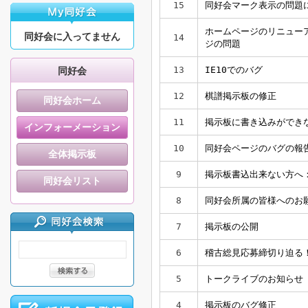
15
同好会マーク表示の問題
ホームページのリニュー
同好会に入ってません
14
ジの問題
13
IE10でのバグ
同好会
12
棋譜掲示板の修正
同好会ホーム
11
掲示板に書き込みができ
インフォーメーション
10
同好会ページのバグの報
全体掲示板
9
掲示板書込出来ない方へ
同好会リスト
8
同好会所属の皆様へのお
7
掲示板の公開
6
稽古総見応募締切り迫る
5
トークライブのお知らせ
4
掲示板のバグ修正