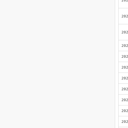
20
20
20
20
20
20
20
20
20
20
20