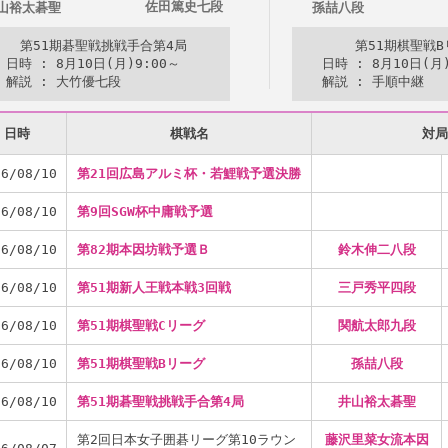
佐田篤史七段
山裕太碁聖
孫喆八段
第51期碁聖戦挑戦手合第4局
第51期棋聖戦
日時 : 8月10日(月)9:00～
日時 : 8月10日(月)
解説 : 大竹優七段
解説 : 手順中継
日時
棋戦名
対局
26/08/10
第21回広島アルミ杯・若鯉戦予選決勝
26/08/10
第9回SGW杯中庸戦予選
26/08/10
第82期本因坊戦予選Ｂ
鈴木伸二八段
26/08/10
第51期新人王戦本戦3回戦
三戸秀平四段
26/08/10
第51期棋聖戦Cリーグ
関航太郎九段
26/08/10
第51期棋聖戦Bリーグ
孫喆八段
26/08/10
第51期碁聖戦挑戦手合第4局
井山裕太碁聖
第2回日本女子囲碁リーグ第10ラウン
藤沢里菜女流本因