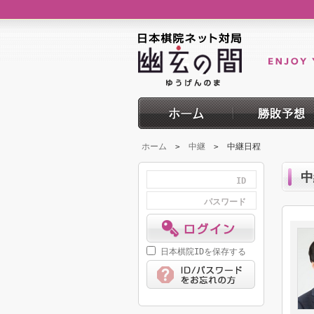
ホーム
中継
中継日程
>
>
中
ID
パスワード
日本棋院IDを保存する