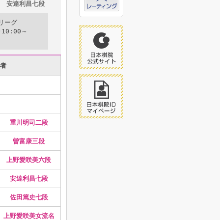
安達利昌七段
Bリーグ
10:00～
者
重川明司二段
曽富康三段
上野愛咲美六段
安達利昌七段
佐田篤史七段
上野愛咲美女流名