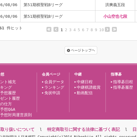
26/08/06
第51期棋聖戦Bリーグ
洪爽義五段
26/08/06
第51期棋聖戦Bリーグ
小山空也七段
61
件ヒット
1
2
3
4
5
6
7
8
9
10
予想
会員ページ
中継
指導碁
ント補充
会員データ
中継日程
指導碁日程
キング
ランキング
中継棋譜鑑賞
指導碁履歴
予想履歴
免状申請
動画配信
ゼント履歴
の仕方
予想Q&A
予想対局運営原則
報取り扱いについて
特定商取引に関する法律に基づく表記
日
l
l