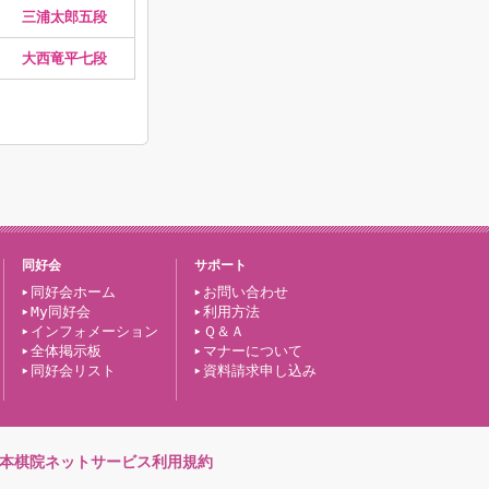
三浦太郎五段
大西竜平七段
同好会
サポート
同好会ホーム
お問い合わせ
My同好会
利用方法
インフォメーション
Ｑ＆Ａ
全体掲示板
マナーについて
同好会リスト
資料請求申し込み
本棋院ネットサービス利用規約