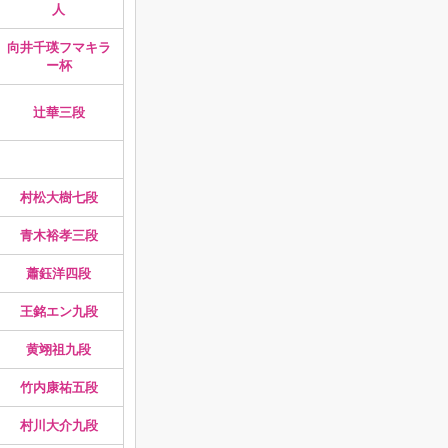
人
向井千瑛フマキラ
ー杯
辻華三段
村松大樹七段
青木裕孝三段
蕭鈺洋四段
王銘エン九段
黄翊祖九段
竹内康祐五段
村川大介九段