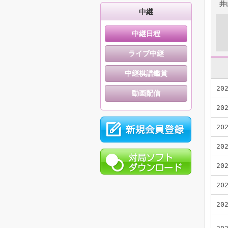
井
中継
中継日程
ライブ中継
中継棋譜鑑賞
20
動画配信
20
20
20
20
20
20