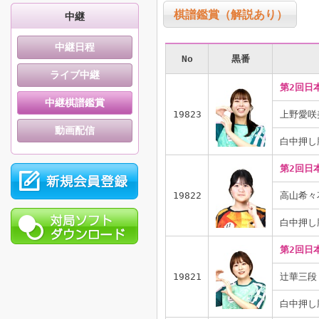
棋譜鑑賞（解説あり）
中継
中継日程
No
黒番
ライブ中継
第2回日
中継棋譜鑑賞
19823
上野愛咲
動画配信
白中押し
第2回日
19822
高山希々
白中押し
第2回日
19821
辻華三段
白中押し