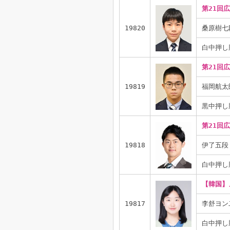
第21回
19820
桑原樹七
白中押し
第21回
19819
福岡航太
黒中押し
第21回
19818
伊了五段
白中押し
【韓国】
19817
李舒ヨン
白中押し