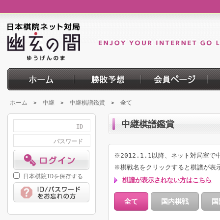
ホーム
中継
中継棋譜鑑賞
全て
>
>
>
中継棋譜鑑賞
ID
パスワード
※2012.1.1以降、ネット対局室
※棋戦名をクリックすると棋譜が表
日本棋院IDを保存する
棋譜が表示されない方はこちら
全て
国内棋戦
国