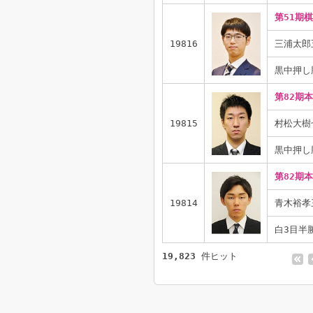
第51期
19816
三浦太郎
黒中押し
第82期
19815
村松大樹
黒中押し
第82期
19814
青木裕孝
白3目半
19,823
件ヒット