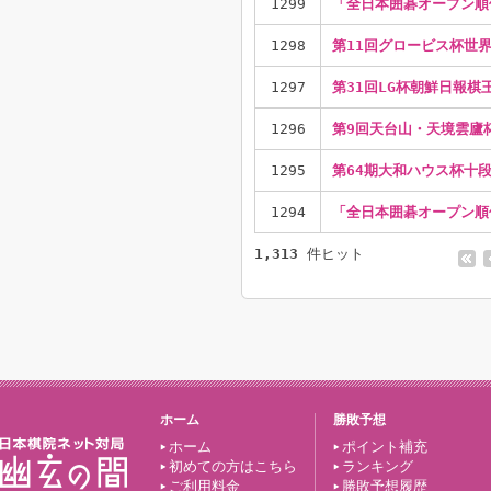
1299
「全日本囲碁オープン順
1298
第11回グロービス杯世界
1297
第31回LG杯朝鮮日報棋
1296
第9回天台山・天境雲廬
1295
第64期大和ハウス杯十
1294
「全日本囲碁オープン順
1,313
件ヒット
ホーム
勝敗予想
ホーム
ポイント補充
初めての方はこちら
ランキング
ご利用料金
勝敗予想履歴