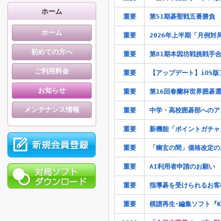
ホーム
重要
第51期碁聖戦五番勝負
ホーム
重要
2026年上半期「月例対
初めての方へ
重要
第81期本因坊戦挑戦手
ご利用料金
重要
【アップデート】iOS版
お知らせ
重要
第16回春蘭杯世界囲碁
メンテナンス情報
重要
中学・高校囲碁部へのア
重要
新機能「ポイントガチャ
重要
「幽玄の間」価格改定の
重要
AI利用者申請のお願い
重要
指導碁を受けられるお客
重要
棋譜再生･編集ソフト『Kii