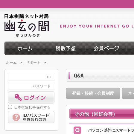
ホーム
サポート
>
>
Q&A
ID
パスワード
登録・接続・会員制度
ネ
日本棋院IDを保存する
その他（同好会等）
パソコン以外にスマート