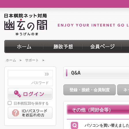
ホーム
サポート
>
>
Q&A
ID
パスワード
登録・接続・会員制度
ネ
日本棋院IDを保存する
その他（同好会等）
パソコンを買い替えまし