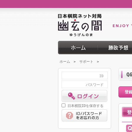
ホーム
サポート
>
>
Q
ID
パスワード
登
日本棋院IDを保存する
登