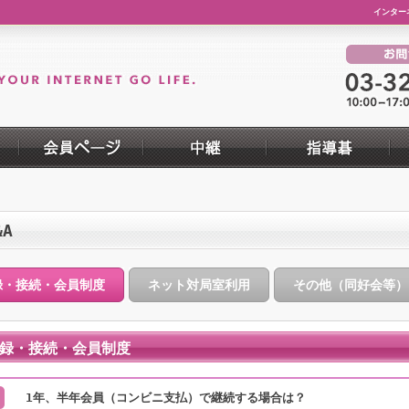
インター
&A
録・接続・会員制度
ネット対局室利用
その他（同好会等）
録・接続・会員制度
1年、半年会員（コンビニ支払）で継続する場合は？