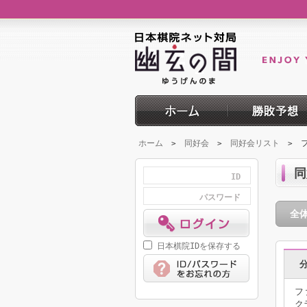
ホーム
同好会
同好会リスト
>
>
>
同
ID
パスワード
全
日本棋院IDを保存する
フ
ク