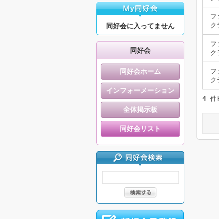
フ
ク
同好会に入ってません
フ
同好会
ク
同好会ホーム
フ
ク
インフォーメーション
4
件
全体掲示板
同好会リスト