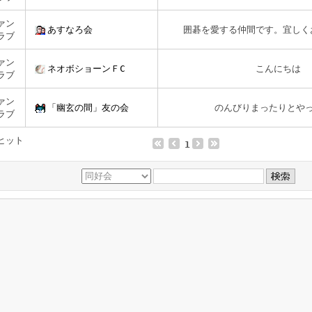
ァン
あすなろ会
囲碁を愛する仲間です。宜しく
ラブ
ァン
ネオボショーンＦC
こんにちは
ラブ
ァン
「幽玄の間」友の会
のんびりまったりとや
ラブ
ヒット
1