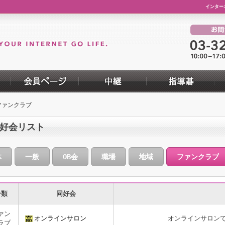
インター
ファンクラブ
好会リスト
体
一般
OB会
職場
地域
ファンクラブ
分類
同好会
ァン
オンラインサロン
オンラインサロン
ラブ