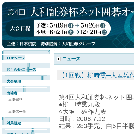
TOPページ
ニュース
おしらせ/ニュース
【1回戦】柳時熏─大垣雄
大会要項
出場者
第4回大和証券杯ネット囲
出場資格
●柳 時熏九段
○大垣 雄作九段
出場者一覧
日時 : 2008.7.12
対局規定
結果 : 283手完、白5目半