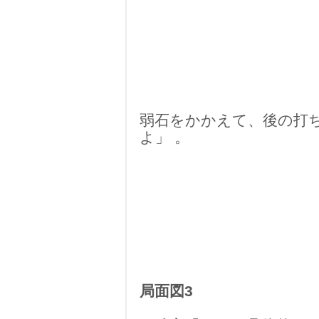
弱石をかかえて、後の打
よ」 。
局面図3