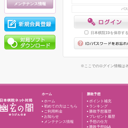
メンテナンス情報
パス
日本棋院IDを保存す
※ここでのログイン情報は
ホーム
勝敗予想
ホーム
ポイント補充
初めての方はこちら
ランキング
ご利用料金
勝敗予想履歴
お知らせ
プレゼント履歴
メンテナンス情報
予想の仕方
勝敗予想Q&A