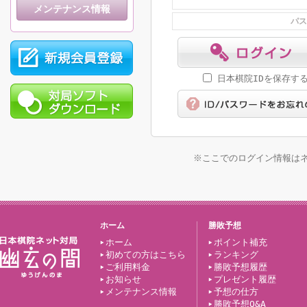
メンテナンス情報
パス
日本棋院IDを保存す
※ここでのログイン情報は
ホーム
勝敗予想
ホーム
ポイント補充
初めての方はこちら
ランキング
ご利用料金
勝敗予想履歴
お知らせ
プレゼント履歴
メンテナンス情報
予想の仕方
勝敗予想Q&A