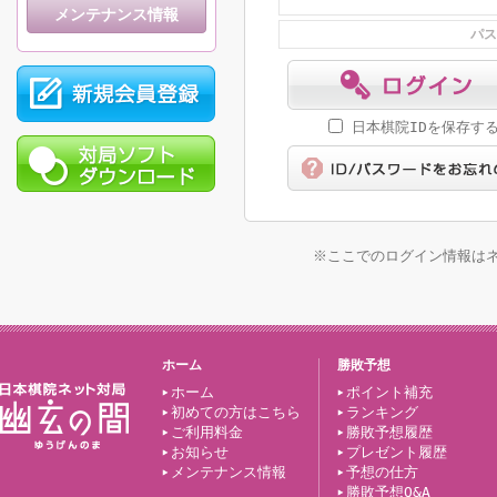
メンテナンス情報
パス
日本棋院IDを保存す
※ここでのログイン情報は
ホーム
勝敗予想
ホーム
ポイント補充
初めての方はこちら
ランキング
ご利用料金
勝敗予想履歴
お知らせ
プレゼント履歴
メンテナンス情報
予想の仕方
勝敗予想Q&A